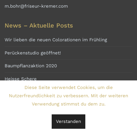
m.bohr@friseur-kremer.com
News – Aktuelle Posts
Wir lieben die neuen Colorationen im Frühling
Perückenstudio geöffnet!
Baumpflanzaktion 2020
Heisse Schere
Diese Seite verwendet Cookies, um die
Nutzerfreundlichkeit zu verbessern. Mit der weiteren
Verwendung stimmst du dem zu.
Copyright © 2019
Friseur Kremer Losheim
. Design ® 2019
beckendorf-media.de
Verstanden
Impressum
Datenschutz