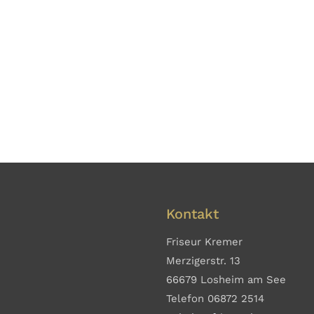
Kontakt
Friseur Kremer
Merzigerstr. 13
66679 Losheim am See
Telefon 06872 2514