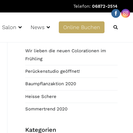
Telefon:
06872-2514
Salon
News
Online Buchen
metik, Haarverlängerung, Typberatung, Coloration, Perücken,
News
Wir lieben die neuen Colorationen im
Frühling
Perückenstudio geöffnet!
Baumpflanzaktion 2020
Heisse Schere
Sommertrend 2020
Kategorien